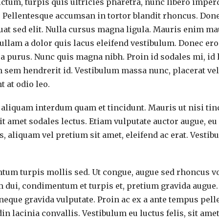
ictum, turpis quis ultricies pharetra, nunc libero imper
 Pellentesque accumsan in tortor blandit rhoncus. Donec 
at sed elit. Nulla cursus magna ligula. Mauris enim mau
Nullam a dolor quis lacus eleifend vestibulum. Donec eros
a purus. Nunc quis magna nibh. Proin id sodales mi, id 
 sem hendrerit id. Vestibulum massa nunc, placerat vel
t at odio leo.
 aliquam interdum quam et tincidunt. Mauris ut nisi tinci
it amet sodales lectus. Etiam vulputate auctor augue, e
s, aliquam vel pretium sit amet, eleifend ac erat. Vesti
um turpis mollis sed. Ut congue, augue sed rhoncus volut
 dui, condimentum et turpis et, pretium gravida augue. 
neque gravida vulputate. Proin ac ex a ante tempus pell
in lacinia convallis. Vestibulum eu luctus felis, sit amet