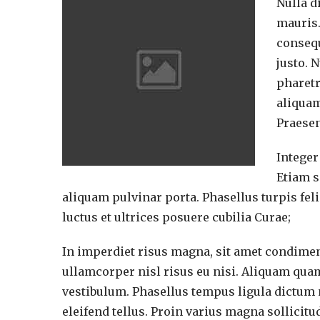
Nulla d
mauris.
consequ
justo. 
pharetr
aliquam
Praesen
Integer
Etiam s
aliquam pulvinar porta. Phasellus turpis feli
luctus et ultrices posuere cubilia Curae;
In imperdiet risus magna, sit amet condiment
ullamcorper nisl risus eu nisi. Aliquam quam
vestibulum. Phasellus tempus ligula dictum 
eleifend tellus. Proin varius magna sollicitud