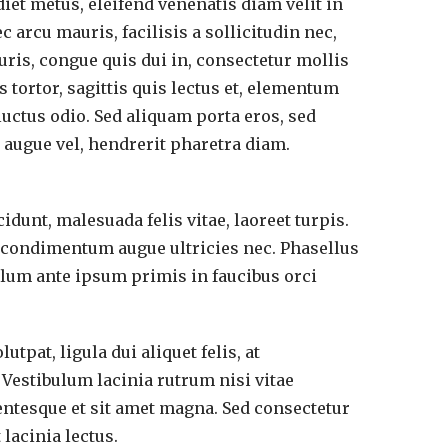
diet metus, eleifend venenatis diam velit in
arcu mauris, facilisis a sollicitudin nec,
ris, congue quis dui in, consectetur mollis
 tortor, sagittis quis lectus et, elementum
luctus odio. Sed aliquam porta eros, sed
 augue vel, hendrerit pharetra diam.
dunt, malesuada felis vitae, laoreet turpis.
u condimentum augue ultricies nec. Phasellus
bulum ante ipsum primis in faucibus orci
pat, ligula dui aliquet felis, at
Vestibulum lacinia rutrum nisi vitae
entesque et sit amet magna. Sed consectetur
 lacinia lectus.