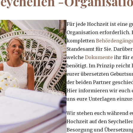
Seychellen -Organisati
Für jede Hochzeit ist eine g
Organisation erforderlich.
kompletten
Behördengäng
Standesamt für Sie. Darübe
welche
Dokumente
ihr für 
benötigt. Im Prinzip reicht
eurer übersetzten Geburtsu
der beiden Partner geschied
Hier informieren wir euch e
uns eure Unterlagen einzur
Wir stehen euch während eu
Hochzeit auf den Seychellen
Besorgung und Übersetzung