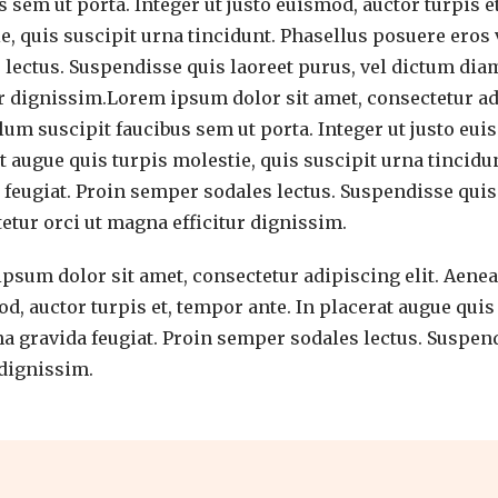
s sem ut porta. Integer ut justo euismod, auctor turpis e
e, quis suscipit urna tincidunt. Phasellus posuere eros
 lectus. Suspendisse quis laoreet purus, vel dictum di
ur dignissim.Lorem ipsum dolor sit amet, consectetur ad
lum suscipit faucibus sem ut porta. Integer ut justo euis
t augue quis turpis molestie, quis suscipit urna tincid
 feugiat. Proin semper sodales lectus. Suspendisse quis
etur orci ut magna efficitur dignissim.
psum dolor sit amet, consectetur adipiscing elit. Aene
od, auctor turpis et, tempor ante. In placerat augue quis
a gravida feugiat. Proin semper sodales lectus. Suspend
 dignissim.