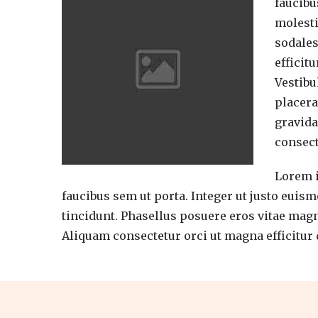
faucibu
molesti
sodales
efficit
Vestibu
placera
gravida
consect
Lorem i
faucibus sem ut porta. Integer ut justo euism
tincidunt. Phasellus posuere eros vitae magn
Aliquam consectetur orci ut magna efficitur