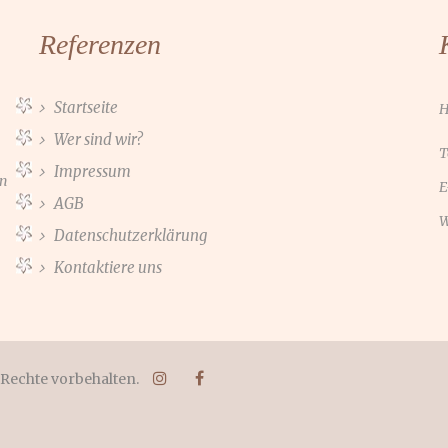
Referenzen
Startseite
H
Wer sind wir?
T
Impressum
en
E
AGB
W
Datenschutzerklärung
Kontaktiere uns
e Rechte vorbehalten.